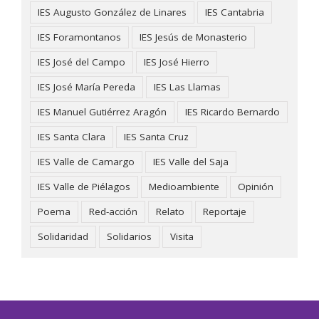
IES Augusto González de Linares
IES Cantabria
IES Foramontanos
IES Jesús de Monasterio
IES José del Campo
IES José Hierro
IES José María Pereda
IES Las Llamas
IES Manuel Gutiérrez Aragón
IES Ricardo Bernardo
IES Santa Clara
IES Santa Cruz
IES Valle de Camargo
IES Valle del Saja
IES Valle de Piélagos
Medioambiente
Opinión
Poema
Red-acción
Relato
Reportaje
Solidaridad
Solidarios
Visita