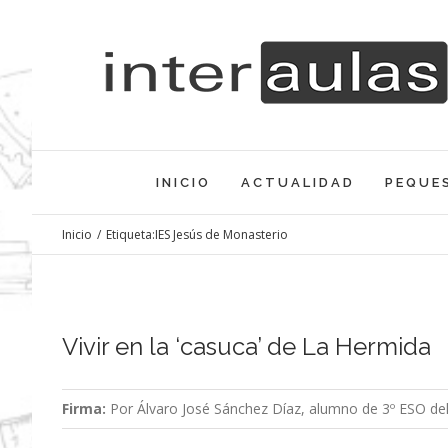
Saltar
al
contenido
INICIO
ACTUALIDAD
PEQUE
Inicio
/
Etiqueta:
IES Jesús de Monasterio
Vivir en la ‘casuca’ de La Hermida
Firma:
Por Álvaro José Sánchez Díaz, alumno de 3º ESO del