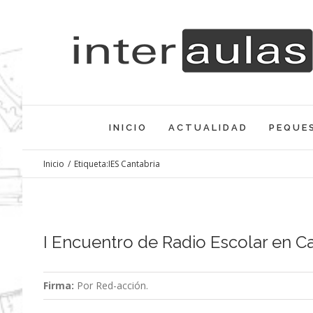
Saltar
al
contenido
INICIO
ACTUALIDAD
PEQUE
Inicio
/
Etiqueta:
IES Cantabria
I Encuentro de Radio Escolar en C
Firma:
Por Red-acción.