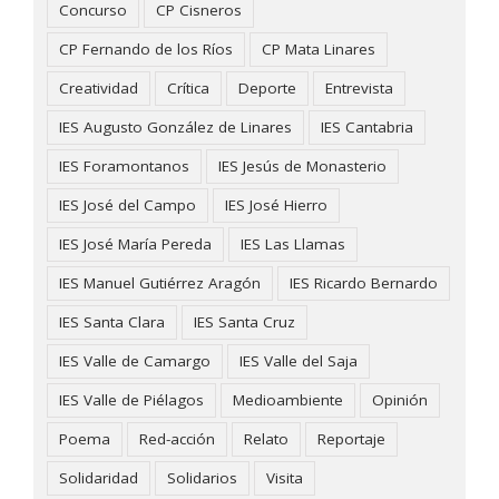
Concurso
CP Cisneros
CP Fernando de los Ríos
CP Mata Linares
Creatividad
Crítica
Deporte
Entrevista
IES Augusto González de Linares
IES Cantabria
IES Foramontanos
IES Jesús de Monasterio
IES José del Campo
IES José Hierro
IES José María Pereda
IES Las Llamas
IES Manuel Gutiérrez Aragón
IES Ricardo Bernardo
IES Santa Clara
IES Santa Cruz
IES Valle de Camargo
IES Valle del Saja
IES Valle de Piélagos
Medioambiente
Opinión
Poema
Red-acción
Relato
Reportaje
Solidaridad
Solidarios
Visita