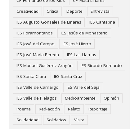
CP Fernando de los Ríos
CP Mata Linares
Creatividad
Crítica
Deporte
Entrevista
IES Augusto González de Linares
IES Cantabria
IES Foramontanos
IES Jesús de Monasterio
IES José del Campo
IES José Hierro
IES José María Pereda
IES Las Llamas
IES Manuel Gutiérrez Aragón
IES Ricardo Bernardo
IES Santa Clara
IES Santa Cruz
IES Valle de Camargo
IES Valle del Saja
IES Valle de Piélagos
Medioambiente
Opinión
Poema
Red-acción
Relato
Reportaje
Solidaridad
Solidarios
Visita