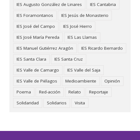
IES Augusto González de Linares
IES Cantabria
IES Foramontanos
IES Jesús de Monasterio
IES José del Campo
IES José Hierro
IES José María Pereda
IES Las Llamas
IES Manuel Gutiérrez Aragón
IES Ricardo Bernardo
IES Santa Clara
IES Santa Cruz
IES Valle de Camargo
IES Valle del Saja
IES Valle de Piélagos
Medioambiente
Opinión
Poema
Red-acción
Relato
Reportaje
Solidaridad
Solidarios
Visita