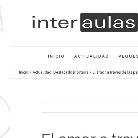
Saltar
al
contenido
INICIO
ACTUALIDAD
PEQUE
Inicio
/
Actualidad
,
DestacadosPortada
/
El amor a través de las p