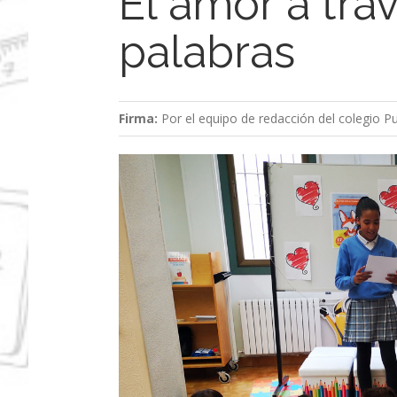
El amor a tra
palabras
Firma:
Por el equipo de redacción del colegio 
Ver
imagen
más
grande