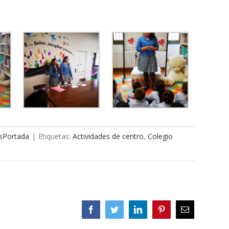
sPortada
|
Etiquetas:
Actividades de centro
,
Colegio
Facebook
Twitter
LinkedIn
Pinterest
Correo
electrónico