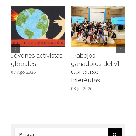
Jóvenes activistas
Trabajos
D
globales
ganadores del VI
a
Concurso
L
07 Ago 2026
InterAulas
26
03 Jul 2026
Buscar: