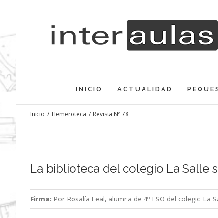
Saltar
al
contenido
INICIO
ACTUALIDAD
PEQUE
Inicio
/
Hemeroteca
/
Revista Nº 78
La biblioteca del colegio La Salle
Firma:
Por Rosalía Feal, alumna de 4º ESO del colegio La S