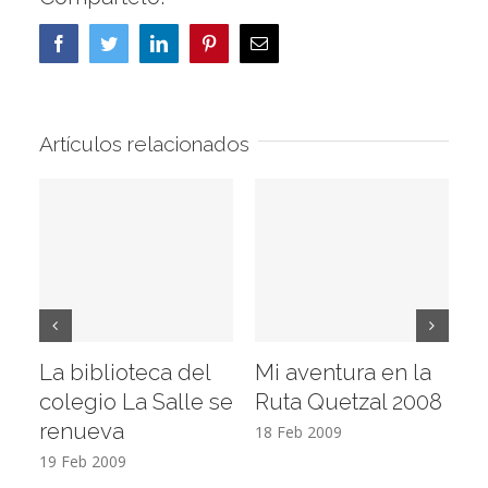
Facebook
Twitter
LinkedIn
Pinterest
Correo
electrónico
Artículos relacionados
La biblioteca del
Mi aventura en la
Vi
colegio La Salle se
Ruta Quetzal 2008
E
renueva
T
18 Feb 2009
19 Feb 2009
17