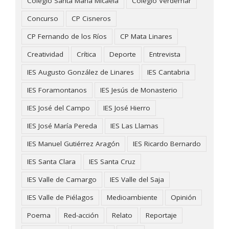
Colegio Santa María Micaela
Colegio Verdemar
Concurso
CP Cisneros
CP Fernando de los Ríos
CP Mata Linares
Creatividad
Crítica
Deporte
Entrevista
IES Augusto González de Linares
IES Cantabria
IES Foramontanos
IES Jesús de Monasterio
IES José del Campo
IES José Hierro
IES José María Pereda
IES Las Llamas
IES Manuel Gutiérrez Aragón
IES Ricardo Bernardo
IES Santa Clara
IES Santa Cruz
IES Valle de Camargo
IES Valle del Saja
IES Valle de Piélagos
Medioambiente
Opinión
Poema
Red-acción
Relato
Reportaje