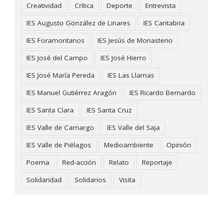
Creatividad
Crítica
Deporte
Entrevista
IES Augusto González de Linares
IES Cantabria
IES Foramontanos
IES Jesús de Monasterio
IES José del Campo
IES José Hierro
IES José María Pereda
IES Las Llamas
IES Manuel Gutiérrez Aragón
IES Ricardo Bernardo
IES Santa Clara
IES Santa Cruz
IES Valle de Camargo
IES Valle del Saja
IES Valle de Piélagos
Medioambiente
Opinión
Poema
Red-acción
Relato
Reportaje
Solidaridad
Solidarios
Visita