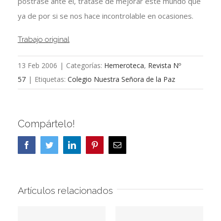
postrase ante el, tratase de mejorar este mundo que
ya de por si se nos hace incontrolable en ocasiones.
Trabajo original
13 Feb 2006
|
Categorías:
Hemeroteca
,
Revista Nº
57
|
Etiquetas:
Colegio Nuestra Señora de la Paz
Compártelo!
Facebook
Twitter
LinkedIn
Pinterest
Correo
electrónico
Artículos relacionados