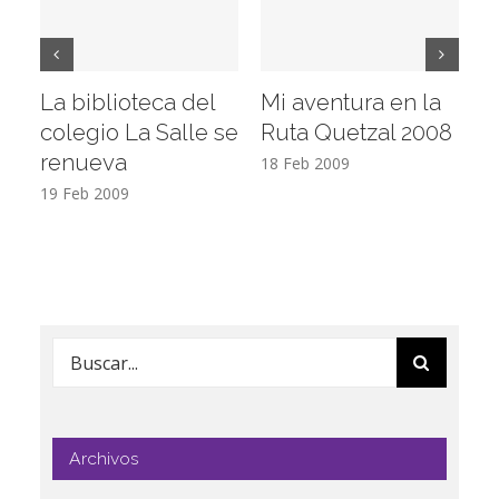
La biblioteca del
Mi aventura en la
Vi
colegio La Salle se
Ruta Quetzal 2008
E
renueva
T
18 Feb 2009
19 Feb 2009
17
Buscar:
Archivos