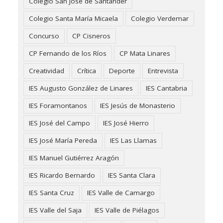
Colegio San José de Santander
Colegio Santa María Micaela
Colegio Verdemar
Concurso
CP Cisneros
CP Fernando de los Ríos
CP Mata Linares
Creatividad
Crítica
Deporte
Entrevista
IES Augusto González de Linares
IES Cantabria
IES Foramontanos
IES Jesús de Monasterio
IES José del Campo
IES José Hierro
IES José María Pereda
IES Las Llamas
IES Manuel Gutiérrez Aragón
IES Ricardo Bernardo
IES Santa Clara
IES Santa Cruz
IES Valle de Camargo
IES Valle del Saja
IES Valle de Piélagos