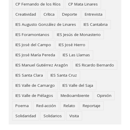
CP Fernando de los Ríos
CP Mata Linares
Creatividad
Crítica
Deporte
Entrevista
IES Augusto González de Linares
IES Cantabria
IES Foramontanos
IES Jesús de Monasterio
IES José del Campo
IES José Hierro
IES José María Pereda
IES Las Llamas
IES Manuel Gutiérrez Aragón
IES Ricardo Bernardo
IES Santa Clara
IES Santa Cruz
IES Valle de Camargo
IES Valle del Saja
IES Valle de Piélagos
Medioambiente
Opinión
Poema
Red-acción
Relato
Reportaje
Solidaridad
Solidarios
Visita