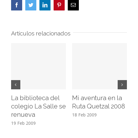
Facebook
Twitter
LinkedIn
Pinterest
Correo
electrónico
Artículos relacionados
La biblioteca del
Mi aventura en la
Vi
colegio La Salle se
Ruta Quetzal 2008
E
renueva
T
18 Feb 2009
19 Feb 2009
17