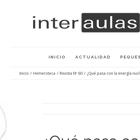
Saltar
al
contenido
INICIO
ACTUALIDAD
PEQUE
Inicio
/
Hemeroteca
/
Revista Nº 60
/
¿Qué pasa con la energía nucl