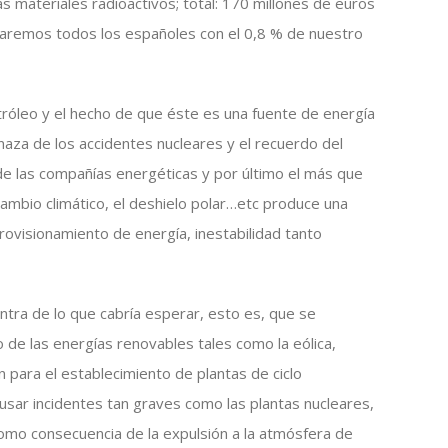
s materiales radioactivos; total: 170 millones de euros
aremos todos los españoles con el 0,8 % de nuestro
etróleo y el hecho de que éste es una fuente de energía
aza de los accidentes nucleares y el recuerdo del
de las compañías energéticas y por último el más que
mbio climático, el deshielo polar…etc produce una
provisionamiento de energía, inestabilidad tanto
tra de lo que cabría esperar, esto es, que se
o de las energías renovables tales como la eólica,
 para el establecimiento de plantas de ciclo
usar incidentes tan graves como las plantas nucleares,
omo consecuencia de la expulsión a la atmósfera de