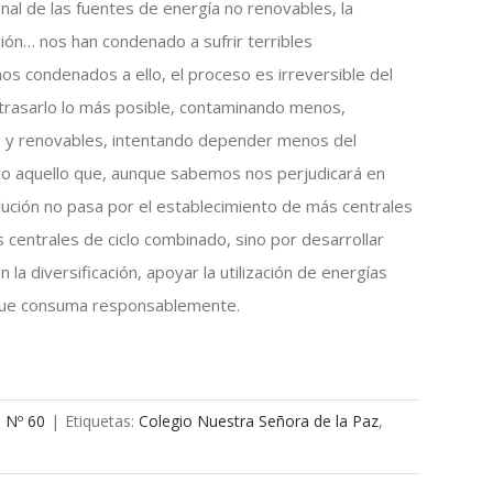
onal de las fuentes de energía no renovables, la
ción… nos han condenado a sufrir terribles
os condenados a ello, el proceso es irreversible del
etrasarlo lo más posible, contaminando menos,
as y renovables, intentando depender menos del
odo aquello que, aunque sabemos nos perjudicará en
lución no pasa por el establecimiento de más centrales
centrales de ciclo combinado, sino por desarrollar
la diversificación, apoyar la utilización de energías
a que consuma responsablemente.
a Nº 60
|
Etiquetas:
Colegio Nuestra Señora de la Paz
,