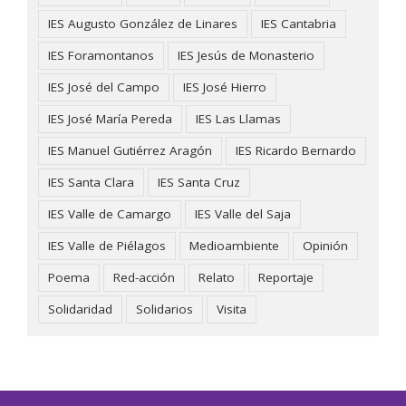
IES Augusto González de Linares
IES Cantabria
IES Foramontanos
IES Jesús de Monasterio
IES José del Campo
IES José Hierro
IES José María Pereda
IES Las Llamas
IES Manuel Gutiérrez Aragón
IES Ricardo Bernardo
IES Santa Clara
IES Santa Cruz
IES Valle de Camargo
IES Valle del Saja
IES Valle de Piélagos
Medioambiente
Opinión
Poema
Red-acción
Relato
Reportaje
Solidaridad
Solidarios
Visita