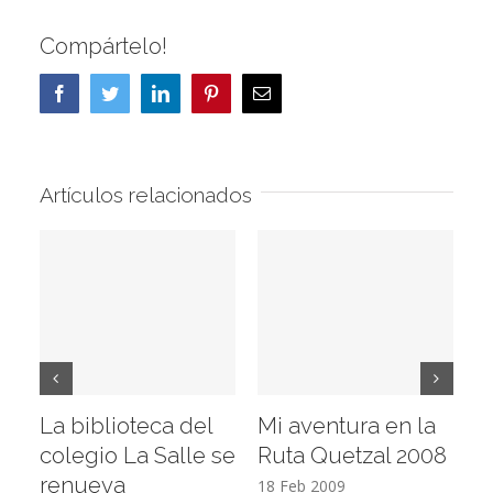
Compártelo!
Facebook
Twitter
LinkedIn
Pinterest
Correo
electrónico
Artículos relacionados
La biblioteca del
Mi aventura en la
Vi
colegio La Salle se
Ruta Quetzal 2008
E
renueva
T
18 Feb 2009