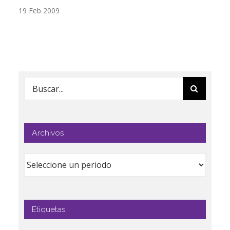
19 Feb 2009
17
Buscar:
Archivos
Etiquetas