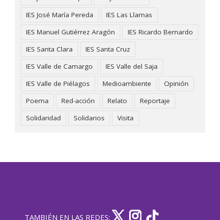
IES José María Pereda
IES Las Llamas
IES Manuel Gutiérrez Aragón
IES Ricardo Bernardo
IES Santa Clara
IES Santa Cruz
IES Valle de Camargo
IES Valle del Saja
IES Valle de Piélagos
Medioambiente
Opinión
Poema
Red-acción
Relato
Reportaje
Solidaridad
Solidarios
Visita
TAMBIÉN EN LAS REDES: