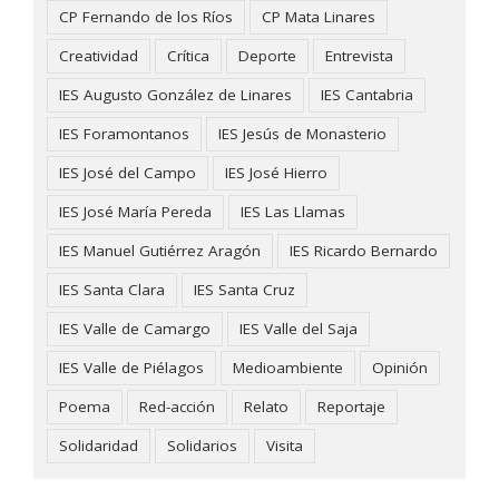
CP Fernando de los Ríos
CP Mata Linares
Creatividad
Crítica
Deporte
Entrevista
IES Augusto González de Linares
IES Cantabria
IES Foramontanos
IES Jesús de Monasterio
IES José del Campo
IES José Hierro
IES José María Pereda
IES Las Llamas
IES Manuel Gutiérrez Aragón
IES Ricardo Bernardo
IES Santa Clara
IES Santa Cruz
IES Valle de Camargo
IES Valle del Saja
IES Valle de Piélagos
Medioambiente
Opinión
Poema
Red-acción
Relato
Reportaje
Solidaridad
Solidarios
Visita