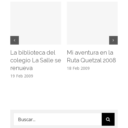
La biblioteca del
Mi aventura en la
Vi
colegio La Salle se
Ruta Quetzal 2008
E
renueva
T
18 Feb 2009
19 Feb 2009
17
Buscar: