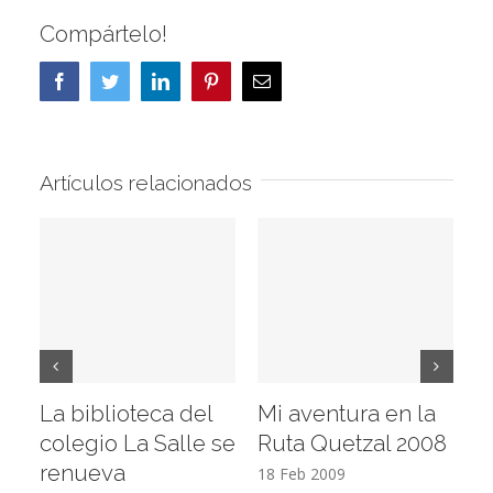
Compártelo!
Facebook
Twitter
LinkedIn
Pinterest
Correo
electrónico
Artículos relacionados
La biblioteca del
Mi aventura en la
Vi
colegio La Salle se
Ruta Quetzal 2008
E
renueva
T
18 Feb 2009