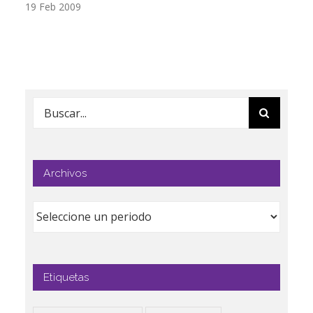
19 Feb 2009
17
Buscar:
Archivos
Etiquetas