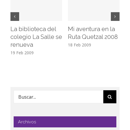
La biblioteca del
Mi aventura en la
Vi
colegio La Salle se
Ruta Quetzal 2008
E
renueva
T
18 Feb 2009
19 Feb 2009
17
Buscar:
Archivos