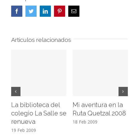
Facebook
Twitter
LinkedIn
Pinterest
Correo
electrónico
Artículos relacionados
La biblioteca del
Mi aventura en la
Vi
colegio La Salle se
Ruta Quetzal 2008
E
renueva
T
18 Feb 2009
19 Feb 2009
17