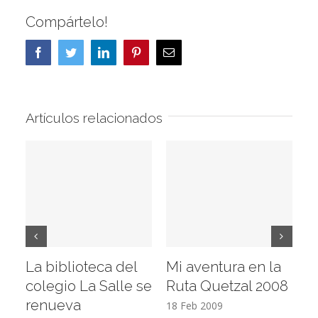
Compártelo!
Facebook
Twitter
LinkedIn
Pinterest
Correo
electrónico
Artículos relacionados
La biblioteca del
Mi aventura en la
Vi
colegio La Salle se
Ruta Quetzal 2008
E
renueva
T
18 Feb 2009