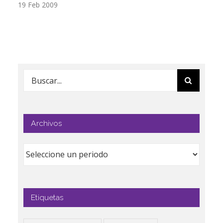
19 Feb 2009
17
Buscar:
Archivos
Etiquetas