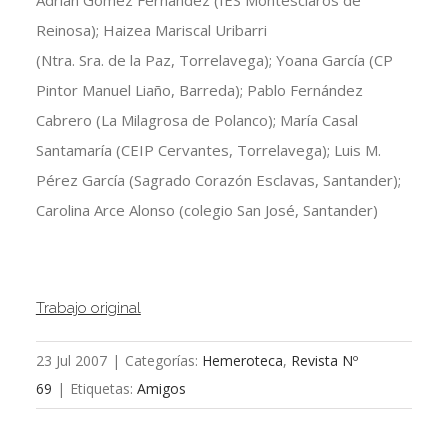
Adrián Gómez Fernández (IES Montesclaros de
Reinosa); Haizea Mariscal Uribarri
(Ntra. Sra. de la Paz, Torrelavega); Yoana García (CP
Pintor Manuel Liaño, Barreda); Pablo Fernández
Cabrero (La Milagrosa de Polanco); María Casal
Santamaría (CEIP Cervantes, Torrelavega); Luis M.
Pérez García (Sagrado Corazón Esclavas, Santander);
Carolina Arce Alonso (colegio San José, Santander)
Trabajo original
23 Jul 2007
|
Categorías:
Hemeroteca
,
Revista Nº
69
|
Etiquetas:
Amigos