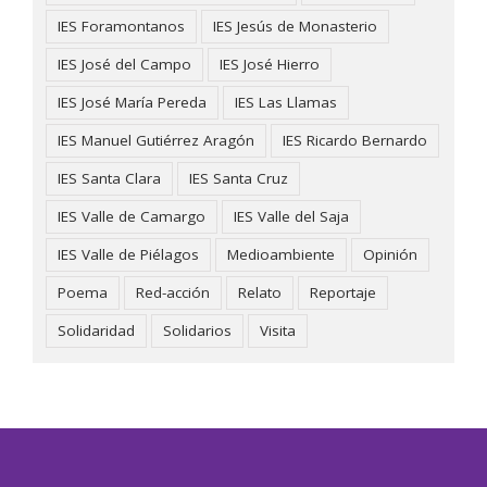
IES Foramontanos
IES Jesús de Monasterio
IES José del Campo
IES José Hierro
IES José María Pereda
IES Las Llamas
IES Manuel Gutiérrez Aragón
IES Ricardo Bernardo
IES Santa Clara
IES Santa Cruz
IES Valle de Camargo
IES Valle del Saja
IES Valle de Piélagos
Medioambiente
Opinión
Poema
Red-acción
Relato
Reportaje
Solidaridad
Solidarios
Visita