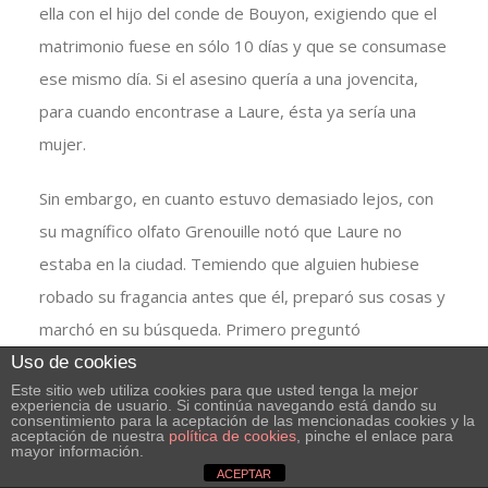
ella con el hijo del conde de Bouyon, exigiendo que el
matrimonio fuese en sólo 10 días y que se consumase
ese mismo día. Si el asesino quería a una jovencita,
para cuando encontrase a Laure, ésta ya sería una
mujer.
Sin embargo, en cuanto estuvo demasiado lejos, con
su magnífico olfato Grenouille notó que Laure no
estaba en la ciudad. Temiendo que alguien hubiese
robado su fragancia antes que él, preparó sus cosas y
marchó en su búsqueda. Primero preguntó
efusivamente a un oficial, que le señaló que Richis se
Uso de cookies
Este sitio web utiliza cookies para que usted tenga la mejor
había marchado hacia el norte. Pero su olfato le
experiencia de usuario. Si continúa navegando está dando su
consentimiento para la aceptación de las mencionadas cookies y la
indicaba el sur.
aceptación de nuestra
política de cookies
, pinche el enlace para
mayor información.
ACEPTAR
Obviamente se fió de su olfato, y llegó a la posada