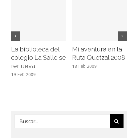
La biblioteca del
Mi aventura en la
Vi
colegio La Salle se
Ruta Quetzal 2008
E
renueva
T
18 Feb 2009
19 Feb 2009
17
Buscar: