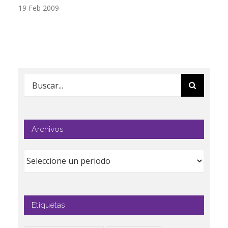
19 Feb 2009
17
Buscar:
Archivos
Etiquetas