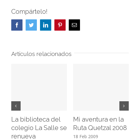
Compártelo!
Facebook
Twitter
LinkedIn
Pinterest
Correo
electrónico
Artículos relacionados
La biblioteca del
Mi aventura en la
Vi
colegio La Salle se
Ruta Quetzal 2008
E
renueva
T
18 Feb 2009