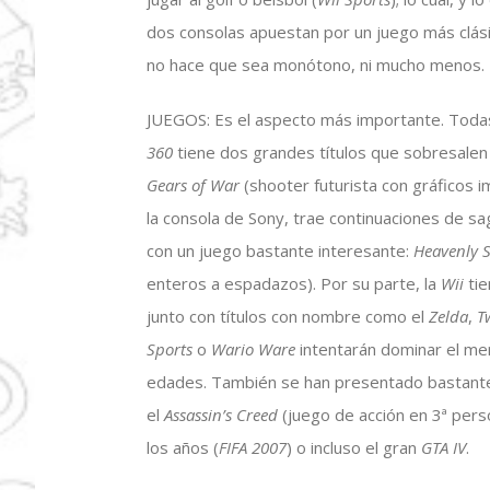
dos consolas apuestan por un juego más clási
no hace que sea monótono, ni mucho menos.
JUEGOS: Es el aspecto más importante. Todas
360
tiene dos grandes títulos que sobresale
Gears of War
(shooter futurista con gráficos i
la consola de Sony, trae continuaciones de sa
con un juego bastante interesante:
Heavenly 
enteros a espadazos). Por su parte, la
Wii
tie
junto con títulos con nombre como el
Zelda
,
T
Sports
o
Wario Ware
intentarán dominar el me
edades. También se han presentado bastant
el
Assassin’s Creed
(juego de acción en 3ª pers
los años (
FIFA 2007
) o incluso el gran
GTA IV
.