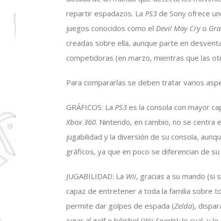
repartir espadazos. La
PS3
de Sony ofrece un
juegos conocidos como el
Devil May Cry
o
Gra
creadas sobre ella, aunque parte en desventa
competidoras (en marzo, mientras que las otr
Para compararlas se deben tratar varios asp
GRÁFICOS: La
PS3
es la consola con mayor cap
Xbox 360
. Nintendo, en cambio, no se centra 
jugabilidad y la diversión de su consola, au
gráficos, ya que en poco se diferencian de su
JUGABILIDAD: La
Wii
, gracias a su mando (si 
capaz de entretener a toda la familia sobre
permite dar golpes de espada (
Zelda
), dispa
jugar al golf o béisbol (
Wii Sports
); lo cual, y