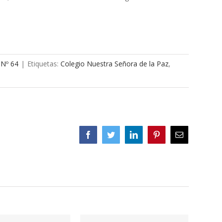
 Nº 64
|
Etiquetas:
Colegio Nuestra Señora de la Paz
,
Facebook
Twitter
LinkedIn
Pinterest
Correo
electrónico