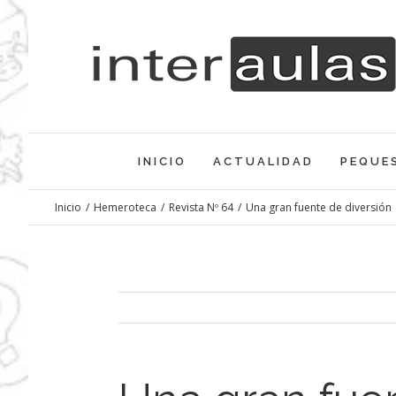
Saltar
al
contenido
INICIO
ACTUALIDAD
PEQUE
Inicio
/
Hemeroteca
/
Revista Nº 64
/
Una gran fuente de diversión