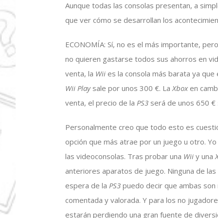
Aunque todas las consolas presentan, a simpl
que ver cómo se desarrollan los acontecimien
ECONOMÍA: Sí, no es el más importante, pero 
no quieren gastarse todos sus ahorros en vid
venta, la
Wii
es la consola más barata ya que
Wii Play
sale por unos 300 €. La
Xbox
en cambi
venta, el precio de la
PS3
será de unos 650 € si
Personalmente creo que todo esto es cuestión
opción que más atrae por un juego u otro. Yo 
las videoconsolas. Tras probar una
Wii
y una
anteriores aparatos de juego. Ninguna de las 
espera de la
PS3
puedo decir que ambas son m
comentada y valorada. Y para los no jugadore
estarán perdiendo una gran fuente de diversi