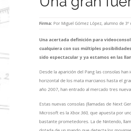
Una gran fuen
Firma:
Por Miguel Gómez López, alumno de 3º d
Una acertada definición para videoconsola
cualquiera con sus múltiples posibilidades
sido espectacular y ya estamos en las ll
Desde la aparición del Pang las consolas ha
horizontal de los mata marcianos hasta el gran
año 2007, han entrado al mercado tres nueva
Estas nuevas consolas (llamadas de Next Ge
Microsoft es la
Xbox 360,
que apuesta por uno
bastante prometedores. La de Nintendo, llama
dotada de un mando que detecta los movimient