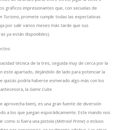
os gráficos impresionantes que, con secuelas de
n Turismo
, promete cumplir todas las expectativas
ja por salir varios meses más tarde que sus
as ya están disponibles).
ectos:
acidad técnica de la tres, seguida muy de cerca por la
en este apartado, dejándolo de lado para potenciar la
nque quizás podría haberse esmerado algo más con los
 antecesora, la
Game Cube
.
se aprovecha bien), es una gran fuente de diversión
 todo a los que juegan esporádicamente. Este mando nos
rar como si fuera una pistola (
Metroid Prime
) o incluso
 lo digo por experiencia, es realmente adictivo. Las otras