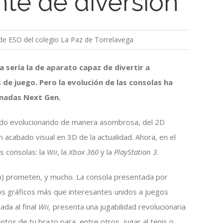
te de diversión
e ESO del colegio La Paz de Torrelavega
 sería la de aparato capaz de divertir a
 de juego. Pero la evolución de las consolas ha
amadas Next Gen.
n ido evolucionando de manera asombrosa, del 2D
 acabado visual en 3D de la actualidad. Ahora, en el
s consolas: la
Wii
, la
Xbox 360
y la
PlayStation 3
.
n) prometen, y mucho. La consola presentada por
s gráficos más que interesantes unidos a juegos
da al final
Wii,
presenta una jugabilidad revolucionaria
os de tu brazo para, entre otros, jugar al tenis o