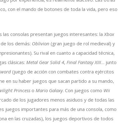
co, con el mando de botones de toda la vida, pero eso
 las consolas presentan juegos interesantes: la
Xbox
n de los demás:
Oblivion
(gran juego de rol medieval) y
mpresionantes). Su rival en cuanto a capacidad técnica,
gas clásicas:
Metal Gear Solid 4
,
Final Fantasy XIII
… junto
Sword
(juego de acción con combates contra ejércitos
ne en su haber juegos que sacan partido a su mando,
wilight Princess
o
Mario Galaxy
. Con juegos como
Wii
rcado de los jugadores menos asiduos y de todas las
es juegos importantes para más de una consola, como
ona en las cruzadas), los juegos deportivos de todos