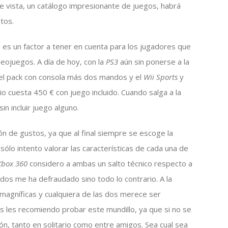
e vista, un catálogo impresionante de juegos, habrá
tos.
es un factor a tener en cuenta para los jugadores que
eojuegos. A día de hoy, con la
PS3
aún sin ponerse a la
 el pack con consola más dos mandos y el
Wii Sports
y
o cuesta 450 € con juego incluido. Cuando salga a la
n incluir juego alguno.
 de gustos, ya que al final siempre se escoge la
sólo intento valorar las características de cada una de
Xbox 360
considero a ambas un salto técnico respecto a
dos me ha defraudado sino todo lo contrario. A la
agníficas y cualquiera de las dos merece ser
s les recomiendo probar este mundillo, ya que si no se
ón, tanto en solitario como entre amigos. Sea cual sea