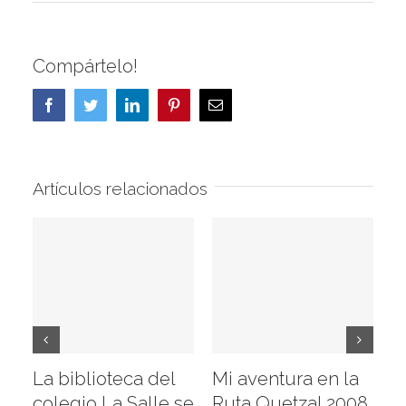
Compártelo!
Facebook
Twitter
LinkedIn
Pinterest
Correo
electrónico
Artículos relacionados
La biblioteca del
Mi aventura en la
Vi
colegio La Salle se
Ruta Quetzal 2008
E