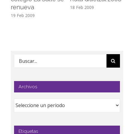
renueva
T
18 Feb 2009
19 Feb 2009
17
Buscar:
Archivos
Etiquetas