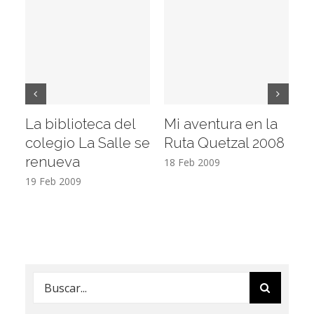
La biblioteca del
Mi aventura en la
Vi
colegio La Salle se
Ruta Quetzal 2008
E
renueva
T
18 Feb 2009
19 Feb 2009
17
Buscar: