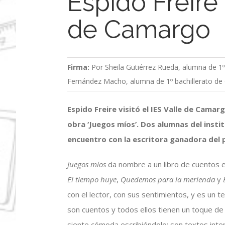
Espido Freire 
de Camargo
Firma:
Por Sheila Gutiérrez Rueda, alumna de 1º
Fernández Macho, alumna de 1º bachillerato de 
Espido Freire visitó el IES Valle de Cama
obra ‘Juegos míos’. Dos alumnas del inst
encuentro con la escritora ganadora del 
Juegos míos
da nombre a un libro de cuentos en
El tiempo huye
,
Quedemos para la merienda
y
con el lector, con sus sentimientos, y es un 
son cuentos y todos ellos tienen un toque de 
siente cómoda escribiéndolo: son textos inte