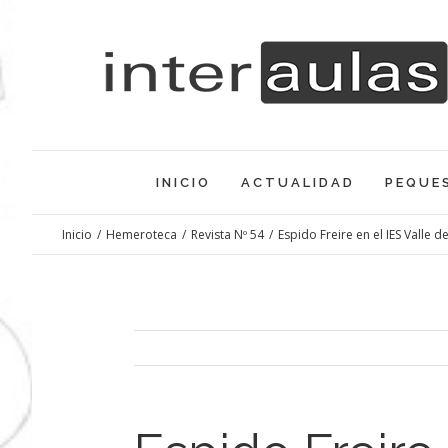
Saltar
al
contenido
INICIO
ACTUALIDAD
PEQUE
Inicio
/
Hemeroteca
/
Revista Nº 54
/
Espido Freire en el IES Valle