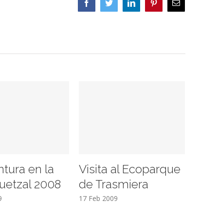
Facebook
Twitter
LinkedIn
Pinterest
Correo
electrónico
ntura en la
Visita al Ecoparque
uetzal 2008
de Trasmiera
9
17 Feb 2009