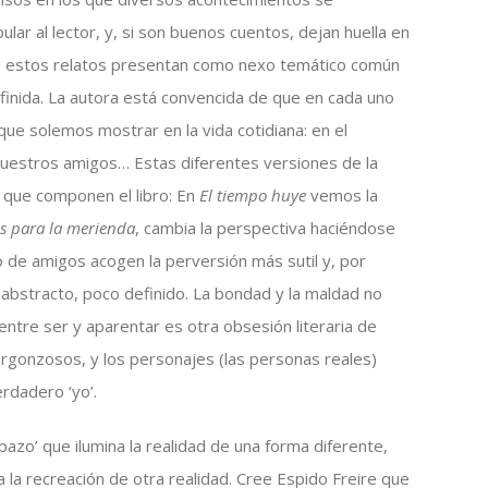
ar al lector, y, si son buenos cuentos, dejan huella en
dos estos relatos presentan como nexo temático común
efinida. La autora está convencida de que en cada uno
ue solemos mostrar en la vida cotidiana: en el
 nuestros amigos… Estas diferentes versiones de la
 que componen el libro: En
El tiempo huye
vemos la
 para la merienda
, cambia la perspectiva haciéndose
imo de amigos acogen la perversión más sutil y, por
 abstracto, poco definido. La bondad y la maldad no
 entre ser y aparentar es otra obsesión literaria de
ergonzosos, y los personajes (las personas reales)
erdadero ‘yo’.
spazo’ que ilumina la realidad de una forma diferente,
a la recreación de otra realidad. Cree Espido Freire que