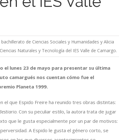
en el IES Valle
 bachillerato de Ciencias Sociales y Humanidades y Alicia
Ciencias Naturales y Tecnología del IES Valle de Camargo.
rgo el lunes 23 de mayo para presentar su última
ituto camargués nos cuentan cómo fue el
premio Planeta 1999.
 el que Espido Freire ha reunido tres obras distintas:
Bestiario
. Con su peculiar estilo, la autora trata de jugar
texto que le gusta especialmente por un par de motivos:
perversidad. A Espido le gusta el género corto, se
nsos en los que diversos acontecimientos se