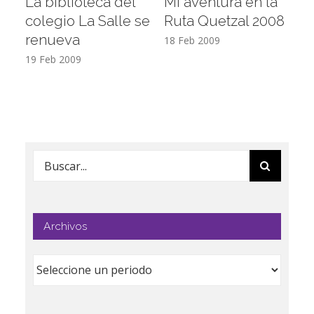
La biblioteca del
Mi aventura en la
Vi
colegio La Salle se
Ruta Quetzal 2008
E
renueva
T
18 Feb 2009
19 Feb 2009
17
Buscar:
Archivos