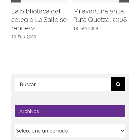
La biblioteca del
Mi aventura en la
Vi
colegio La Salle se
Ruta Quetzal 2008
E
renueva
T
18 Feb 2009
19 Feb 2009
17
Buscar:
Archivos