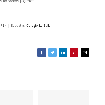
nas no somos juguetes.
Nº 34
|
Etiquetas:
Colegio La Salle
Facebook
Twitter
LinkedIn
Pinterest
Correo
electrónico