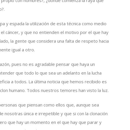
 propio con hombres?, ¿dónde comienza la raya que
o?.
apa y espada la utilización de esta técnica como medio
l cáncer, y que no entienden el motivo por el que hay
 lado, la gente que considera una falta de respeto hacia
ente igual a otro.
razón, pues no es agradable pensar que haya un
entender que todo lo que sea un adelanto en la lucha
icia a todos. La última noticia que hemos recibido es
 clon humano. Todos nuestros temores han visto la luz.
las personas que piensan como ellos que, aunque sea
nosotras única e irrepetible y que si con la clonación
ero que hay un momento en el que hay que parar y