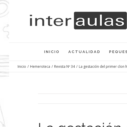
Saltar
al
contenido
INICIO
ACTUALIDAD
PEQUE
Inicio
/
Hemeroteca
/
Revista Nº 34
/
La gestación del primer clon