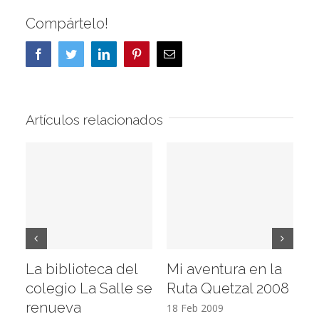
Compártelo!
Facebook
Twitter
LinkedIn
Pinterest
Correo
electrónico
Artículos relacionados
La biblioteca del
Mi aventura en la
Vi
colegio La Salle se
Ruta Quetzal 2008
E
renueva
T
18 Feb 2009