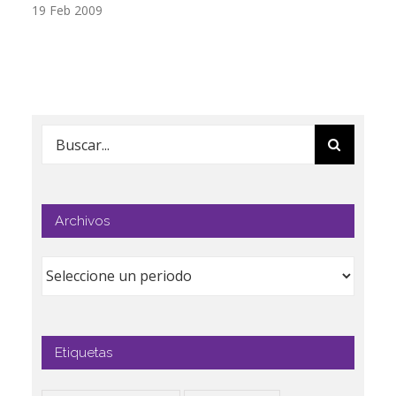
19 Feb 2009
17
Buscar:
Archivos
Etiquetas