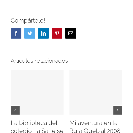
Compártelo!
Facebook
Twitter
LinkedIn
Pinterest
Correo
electrónico
Artículos relacionados
La biblioteca del
Mi aventura en la
Vi
colegio La Salle se
Ruta Quetzal 2008
E