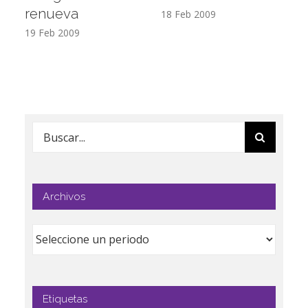
renueva
T
18 Feb 2009
19 Feb 2009
17
Buscar:
Archivos
Etiquetas