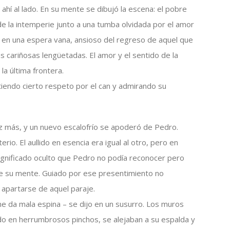
ahí al lado. En su mente se dibujó la escena: el pobre
de la intemperie junto a una tumba olvidada por el amor
o en una espera vana, ansioso del regreso de aquel que
s cariñosas lengüetadas. El amor y el sentido de la
la última frontera.
tiendo cierto respeto por el can y admirando su
a vez más, y un nuevo escalofrío se apoderó de Pedro.
erio. El aullido en esencia era igual al otro, pero en
ignificado oculto que Pedro no podía reconocer pero
de su mente. Guiado por ese presentimiento no
 apartarse de aquel paraje.
e da mala espina – se dijo en un susurro. Los muros
ado en herrumbrosos pinchos, se alejaban a su espalda y