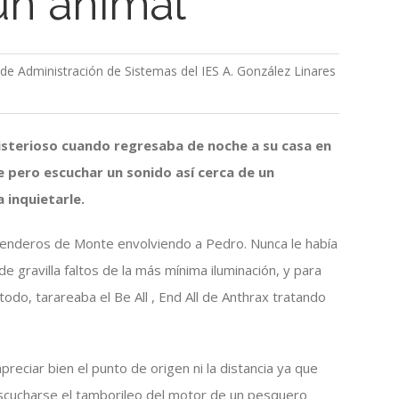
un animal
r de Administración de Sistemas del IES A. González Linares
isterioso cuando regresaba de noche a su casa en
e pero escuchar un sonido así cerca de un
 inquietarle.
senderos de Monte envolviendo a Pedro. Nunca le había
e gravilla faltos de la más mínima iluminación, y para
todo, tarareaba el Be All , End All de Anthrax tratando
reciar bien el punto de origen ni la distancia ya que
escucharse el tamborileo del motor de un pesquero