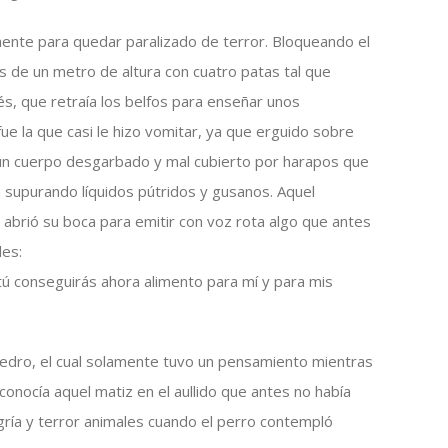
mente para quedar paralizado de terror. Bloqueando el
s de un metro de altura con cuatro patas tal que
és, que retraía los belfos para enseñar unos
ue la que casi le hizo vomitar, ya que erguido sobre
 un cuerpo desgarbado y mal cubierto por harapos que
a supurando líquidos pútridos y gusanos. Aquel
abrió su boca para emitir con voz rota algo que antes
les:
tú conseguirás ahora alimento para mí y para mis
 Pedro, el cual solamente tuvo un pensamiento mientras
conocía aquel matiz en el aullido que antes no había
egría y terror animales cuando el perro contempló