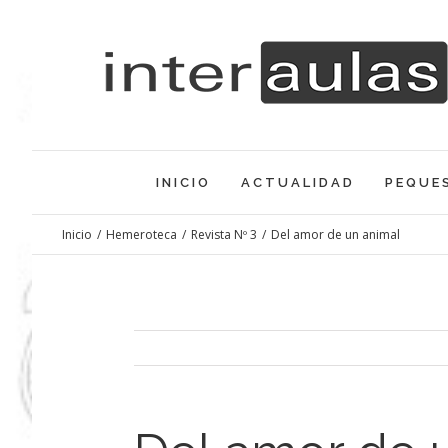
Saltar
al
contenido
INICIO
ACTUALIDAD
PEQUE
Inicio
/
Hemeroteca
/
Revista Nº 3
/
Del amor de un animal