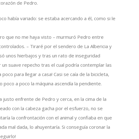
 corazón de Pedro.
 foco había variado: se estaba acercando a él, como si le
pero que no me haya visto – murmuró Pedro entre
ntrolados. – Tiraré por el sendero de La Albericia y
só unos hierbajos y tras un rato de inseguridad
 un suave repecho tras el cual podría contemplar las
oco para llegar a casa! Casi se caía de la bicicleta,
ro poco a poco la máquina ascendía la pendiente.
a justo enfrente de Pedro y cerca, en la cima de la
leado con la cabeza gacha por el esfuerzo, no se
itaría la confrontación con el animal y confiaba en que
ada mal dada, lo ahuyentaría. Si conseguía coronar la
eguirlo!