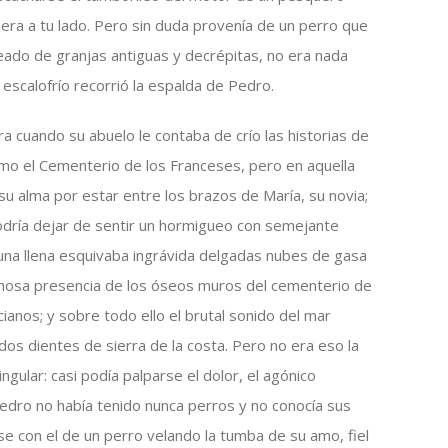
era a tu lado. Pero sin duda provenía de un perro que
deado de granjas antiguas y decrépitas, no era nada
escalofrío recorrió la espalda de Pedro.
ra cuando su abuelo le contaba de crío las historias de
omo el Cementerio de los Franceses, pero en aquella
 su alma por estar entre los brazos de María, su novia;
odría dejar de sentir un hormigueo con semejante
 luna llena esquivaba ingrávida delgadas nubes de gasa
minosa presencia de los óseos muros del cementerio de
ianos; y sobre todo ello el brutal sonido del mar
ados dientes de sierra de la costa. Pero no era eso la
singular: casi podía palparse el dolor, el agónico
Pedro no había tenido nunca perros y no conocía sus
rse con el de un perro velando la tumba de su amo, fiel