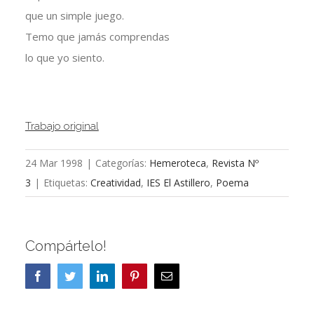
que un simple juego.
Temo que jamás comprendas
lo que yo siento.
Trabajo original
24 Mar 1998
|
Categorías:
Hemeroteca
,
Revista Nº
3
|
Etiquetas:
Creatividad
,
IES El Astillero
,
Poema
Compártelo!
Facebook
Twitter
LinkedIn
Pinterest
Correo
electrónico