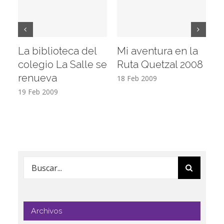
La biblioteca del
Mi aventura en la
Vi
colegio La Salle se
Ruta Quetzal 2008
E
renueva
T
18 Feb 2009
19 Feb 2009
17
Buscar:
Archivos