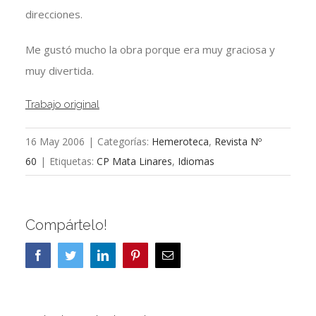
direcciones.
Me gustó mucho la obra porque era muy graciosa y
muy divertida.
Trabajo original
16 May 2006
|
Categorías:
Hemeroteca
,
Revista Nº
60
|
Etiquetas:
CP Mata Linares
,
Idiomas
Compártelo!
Facebook
Twitter
LinkedIn
Pinterest
Correo
electrónico