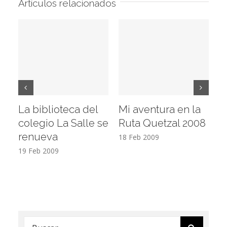
Artículos relacionados
La biblioteca del
Mi aventura en la
Vi
colegio La Salle se
Ruta Quetzal 2008
E
renueva
T
18 Feb 2009
19 Feb 2009
17
Buscar: