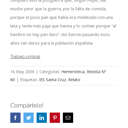
Después vino la posguerra que, según Pepe, fue
mucho peor que la guerra, por la falta de comida,
porque el poco pan que había era moldeado con una
lata y tenía más paja que harina y lo comían porque “al
hambre no hay pan duro”. Así fueron pasando esos
años tan duros para la población española.
Trabajo original
16 May 2006
|
Categorías:
Hemeroteca
,
Revista Nº
60
|
Etiquetas:
IES Santa Cruz
,
Relato
Compártelo!
Facebook
Twitter
LinkedIn
Pinterest
Correo
electrónico