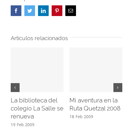
Facebook
Twitter
LinkedIn
Pinterest
Correo
electrónico
Artículos relacionados
La biblioteca del
Mi aventura en la
Vi
colegio La Salle se
Ruta Quetzal 2008
E
renueva
T
18 Feb 2009
19 Feb 2009
17