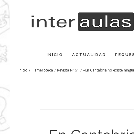
Saltar
al
contenido
INICIO
ACTUALIDAD
PEQUE
Inicio
/
Hemeroteca
/
Revista Nº 61
/
«En Cantabria no existe ningu