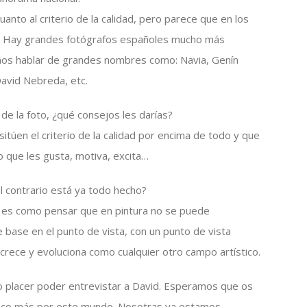
uanto al criterio de la calidad, pero parece que en los
o. Hay grandes fotógrafos españoles mucho más
mos hablar de grandes nombres como: Navia, Genín
David Nebreda, etc.
de la foto, ¿qué consejos les darías?
sitúen el criterio de la calidad por encima de todo y que
 que les gusta, motiva, excita…
 contrario está ya todo hecho?
o es como pensar que en pintura no se puede
e base en el punto de vista, con un punto de vista
 crece y evoluciona como cualquier otro campo artístico.
o placer poder entrevistar a David. Esperamos que os
poco más por este mundo. Nosotras ya estamos