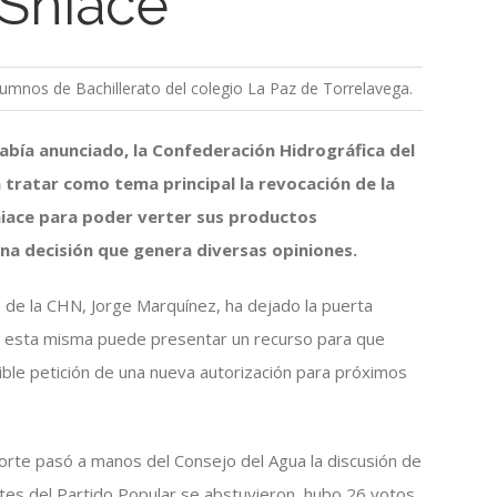
 Sniace
lumnos de Bachillerato del colegio La Paz de Torrelavega.
había anunciado, la Confederación Hidrográfica del
 tratar como tema principal la revocación de la
niace para poder verter sus productos
na decisión que genera diversas opiniones.
 de la CHN, Jorge Marquínez, ha dejado la puerta
ue esta misma puede presentar un recurso para que
ible petición de una nueva autorización para próximos
Norte pasó a manos del Consejo del Agua la discusión de
tes del Partido Popular se abstuvieron, hubo 26 votos