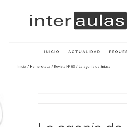
Saltar
al
contenido
INICIO
ACTUALIDAD
PEQUE
Inicio
/
Hemeroteca
/
Revista Nº 60
/
La agonía de Sniace