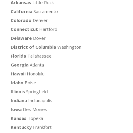
Arkansas
Little Rock
California
Sacramento
Colorado
Denver
Connecticut
Hartford
Delaware
Dover
District of Columbia
Washington
Florida
Tallahassee
Georgia
Atlanta
Hawaii
Honolulu
Idaho
Boise
I
llinois
Springfield
Indiana
Indianapolis
Iowa
Des Moines
Kansas
Topeka
Kentucky
Frankfort