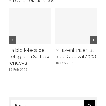
Artículos relacionados
La biblioteca del
Mi aventura en la
Vi
colegio La Salle se
Ruta Quetzal 2008
E
renueva
T
18 Feb 2009
19 Feb 2009
17
Buscar: