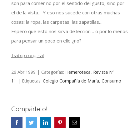
son para comer no por el sentido del gusto, sino por
el de la vista… Y eso nos sucede con otras muchas
cosas: la ropa, las carpetas, las zapatillas…
Espero que esto nos sirva de lección… o por lo menos
para pensar un poco en ello ¿no?
Trabajo original
26 Abr 1999
|
Categorías:
Hemeroteca
,
Revista Nº
11
|
Etiquetas:
Colegio Compañía de María
,
Consumo
Compártelo!
Facebook
Twitter
LinkedIn
Pinterest
Correo
electrónico