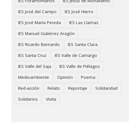
IES Foramontanos
IES Jesús de Monasterio
IES José del Campo
IES José Hierro
IES José María Pereda
IES Las Llamas
IES Manuel Gutiérrez Aragón
IES Ricardo Bernardo
IES Santa Clara
IES Santa Cruz
IES Valle de Camargo
IES Valle del Saja
IES Valle de Piélagos
Medioambiente
Opinión
Poema
Red-acción
Relato
Reportaje
Solidaridad
Solidarios
Visita