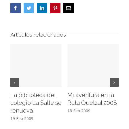
Facebook
Twitter
LinkedIn
Pinterest
Correo
electrónico
Artículos relacionados
La biblioteca del
Mi aventura en la
Vi
colegio La Salle se
Ruta Quetzal 2008
E
renueva
T
18 Feb 2009
19 Feb 2009
17